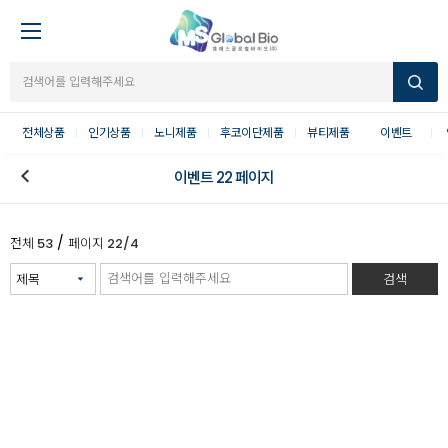
전체상품
인기상품
노니제품
후코이단제품
뷰티제품
이벤트
이벤트 22 페이지
/
전체
53
페이지
22/4
검색