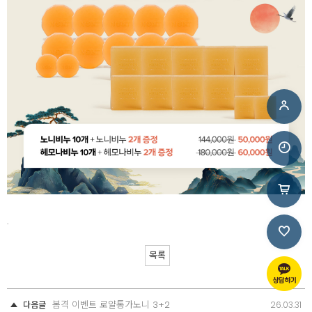
.
목록
봄격 이벤트 로얄통가노니 3+2
다음글
26.03.31