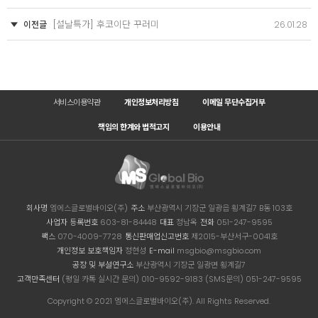
[설날특가] 후코이단 꾸러미
이전글
26.01.28
서비스이용약관
개인정보처리방침
이메일 무단수집거부
책임의 한계와 법적고지
이용안내
회사명
엠에스글로벌바이오(주)
주소
부산광역시 기장군 일광읍 횡계길7 B동 103호
사업자 등록번호
603-81-84448
대표
정남옥
전화
051-247-9595
팩스
070-4009-7728
통신판매업신고번호
제2015-부산서구-0041호
개인정보 보호책임자
정현성
E-mail
msgbio@msgbio.com
공장 및 부설연구소
부산광역시 기장군 일광면 횡계길7
고객만족센터
(평일 카톡 실시간 문의) 010-9592-9183 (SMS문의) 051-247-9595
Copyright © 2021 엠에스글로벌바이오(주). All Rights Reserved.