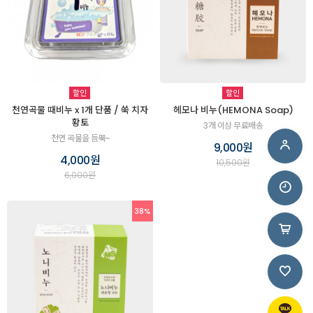
할인
할인
천연곡물 때비누 x 1개 단품 / 쑥 치자
헤모나 비누(HEMONA Soap)
황토
3개 이상 무료배송
천연 곡물을 듬뿍~
9,000원
4,000원
10,500원
6,000원
38%