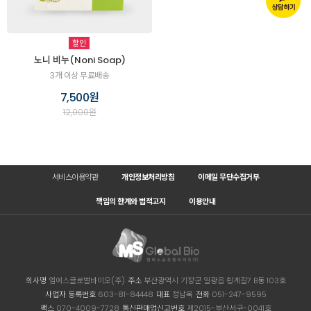
할인
노니 비누(Noni Soap)
3개 이상 무료배송
7,500원
12,000원
서비스이용약관
개인정보처리방침
이메일 무단수집거부
책임의 한계와 법적고지
이용안내
회사명
엠에스글로벌바이오(주)
주소
부산광역시 기장군 일광읍 횡계길7 B동 103호
사업자 등록번호
603-81-84448
대표
정남옥
전화
051-247-9595
팩스
070-4009-7728
통신판매업신고번호
제2015-부산서구-0041호