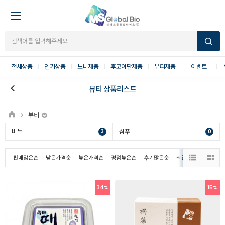
전체상품
인기상품
노니제품
후코이단제품
뷰티제품
이벤트
뷰티 상품리스트
뷰티
비누
샴푸
3
0
판매많은순
낮은가격순
높은가격순
평점높은순
후기많은순
최근등록순
34%
15%