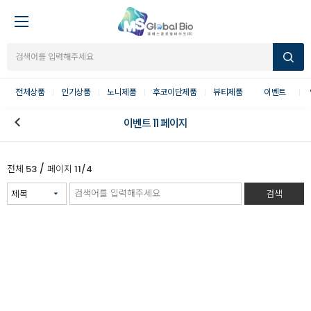
전체상품
인기상품
노니제품
후코이단제품
뷰티제품
이벤트
이벤트 11 페이지
/
전체
53
페이지
11/4
검색