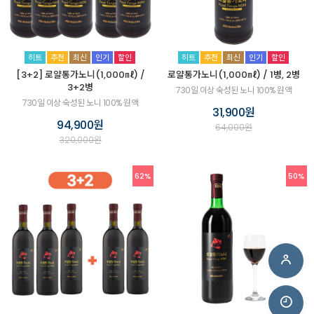
히트
추천
최신
인기
할인
히트
추천
최신
인기
할인
[3+2] 로얄통가노니(1,000㎖) /
로얄통가노니(1,000㎖) / 1병, 2병
3+2병
730일 이상 숙성된 노니 100% 원액
730일 이상 숙성된 노니 100% 원액
31,900원
94,900원
64,000원
320,000원
62%
50%