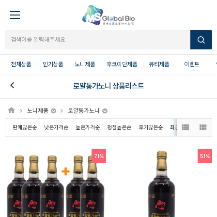
전체상품
인기상품
노니제품
후코이단제품
뷰티제품
이벤트
로얄통가노니 상품리스트
노니제품
로얄통가노니
판매많은순
낮은가격순
높은가격순
평점높은순
후기많은순
최근등록순
71%
51%