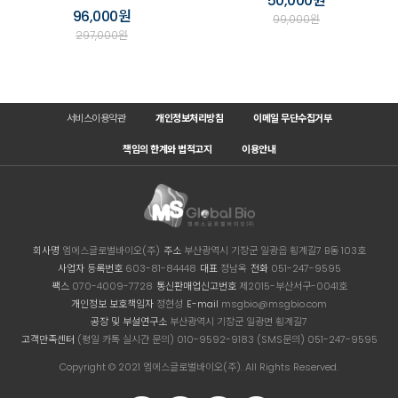
50,000원
96,000원
99,000원
297,000원
서비스이용약관
개인정보처리방침
이메일 무단수집거부
책임의 한계와 법적고지
이용안내
회사명
엠에스글로벌바이오(주)
주소
부산광역시 기장군 일광읍 횡계길7 B동 103호
사업자 등록번호
603-81-84448
대표
정남옥
전화
051-247-9595
팩스
070-4009-7728
통신판매업신고번호
제2015-부산서구-0041호
개인정보 보호책임자
정현성
E-mail
msgbio@msgbio.com
공장 및 부설연구소
부산광역시 기장군 일광면 횡계길7
고객만족센터
(평일 카톡 실시간 문의) 010-9592-9183 (SMS문의) 051-247-9595
Copyright © 2021 엠에스글로벌바이오(주). All Rights Reserved.