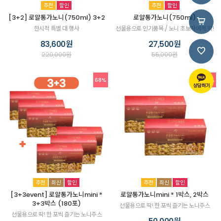
추천
할인
추천
할인
[3+2] 로얄통가노니(750ml) 3+2
로얄통가노니(750ml)
한시적 특별 대 행사
선물용으로 인기품목 / 노니 초보자에게 딱!
83,600원
27,500원
220,000원
55,000원
68%
50%
추천
최신
할인
추천
최신
할인
[3+3event] 로얄통가노니mini *
로얄통가노니mini * 1박스, 2박스
3+3박스 (180포)
선물용으로 딱! 한 포씩 즐기는 노니주스
선물용으로 딱! 한 포씩 즐기는 노니주스