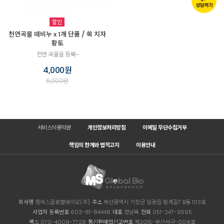
할인
천연곡물 때비누 x 1개 단품 / 쑥 치자
황토
천연 곡물을 듬뿍~
4,000원
6,000원
서비스이용약관
개인정보처리방침
이메일 무단수집거부
책임의 한계와 법적고지
이용안내
회사명
엠에스글로벌바이오(주)
주소
부산광역시 기장군 일광읍 횡계길7 B동 103호
사업자 등록번호
603-81-84448
대표
정남옥
전화
051-247-9595
팩스
070-4009-7728
통신판매업신고번호
제2015-부산서구-0041호