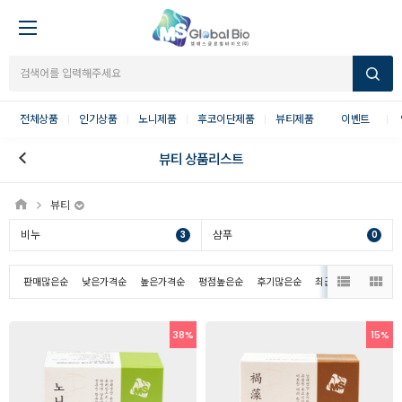
전체상품
인기상품
노니제품
후코이단제품
뷰티제품
이벤트
뷰티 상품리스트
뷰티
비누
샴푸
3
0
판매많은순
낮은가격순
높은가격순
평점높은순
후기많은순
최근등록순
38%
15%